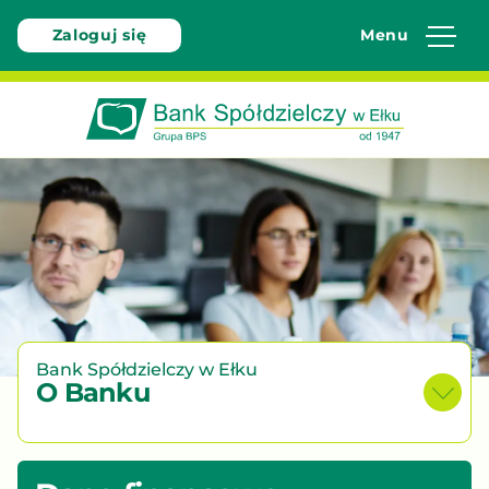
Zaloguj się
Menu
Bank
Spółdzielczy
w
Ełku
-
W
pełni
bezpieczny
Bank Spółdzielczy w Ełku
O Banku
bo
polski