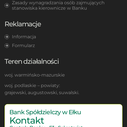
Zasady wynagradzania osób zajmujących
stanowiska kierownicze w Banku
Reklamacje
Informacja
Formularz
Teren działalności
woj. warmińsko-mazurskie
woj. podlaskie – powiaty:
grajewski, augustowski, suwalski.
Bank Spółdzielczy w Ełku
Kontakt