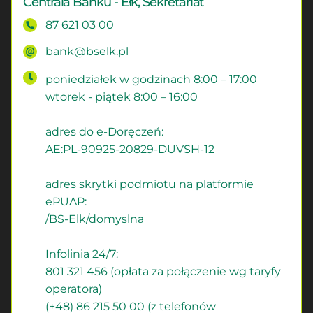
Centrala Banku - Ełk, Sekretariat
87 621 03 00
bank@bselk.pl
poniedziałek w godzinach 8:00 – 17:00
wtorek - piątek 8:00 – 16:00
adres do e-Doręczeń:
AE:PL-90925-20829-DUVSH-12
adres skrytki podmiotu na platformie
ePUAP:
/BS-Elk/domyslna
Infolinia 24/7:
801 321 456 (opłata za połączenie wg taryfy
operatora)
(+48) 86 215 50 00 (z telefonów