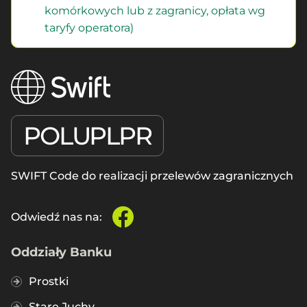
komórkowych lub z zagranicy, opłata wg
taryfy operatora)
POLUPLPR
SWIFT Code do realizacji przelewów zagranicznych
Odwiedź nas na:
facebook
Oddziały Banku
Prostki
Stare Juchy