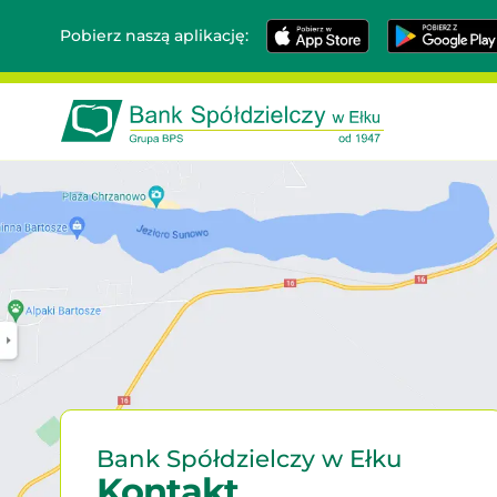
App
Google
Pobierz naszą aplikację:
Store
Play
Bank
Spółdzielczy
w
Ełku
-
W
pełni
bezpieczny
bo
polski
Bank Spółdzielczy w Ełku
Kontakt