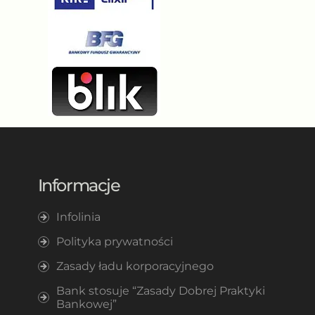
Informacje
Infolinia
Polityka prywatności
Zasady ładu korporacyjnego
Bank stosuje “Zasady Dobrej Praktyki
Bankowej”