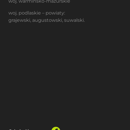
woj. warmińsko-mazurskie
woj. podlaskie – powiaty:
grajewski, augustowski, suwalski.