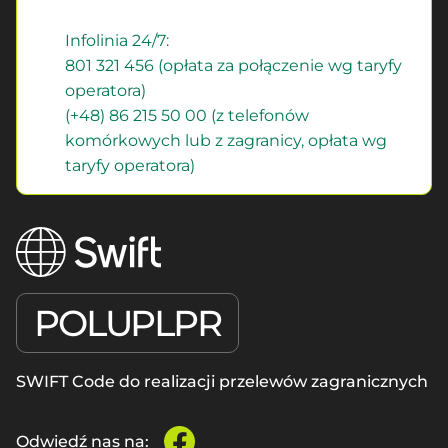
Infolinia 24/7:
801 321 456 (opłata za połączenie wg taryfy
operatora)
(+48) 86 215 50 00 (z telefonów
komórkowych lub z zagranicy, opłata wg
taryfy operatora)
POLUPLPR
SWIFT Code do realizacji przelewów zagranicznych
Odwiedź nas na:
facebook