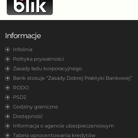
Informacje
Infolinia
Polityka prywatności
Zasady ładu korporacyjnego
Bank stosuje “Zasady Dobrej Praktyki Bankowej”
RODO
PSD2
Godziny graniczne
Dostępność
Informacja o agencie ubezpieczeniowym
Tabela oprocentowania kredytów