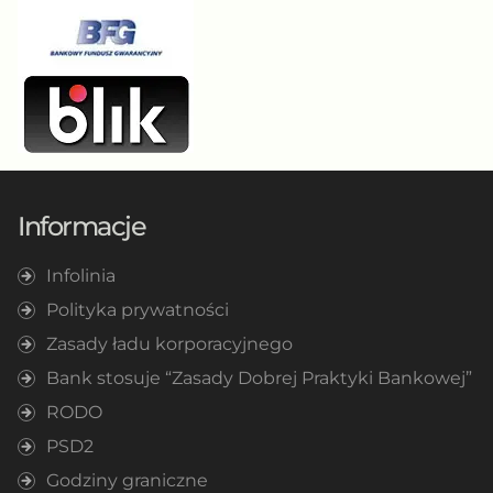
Informacje
Infolinia
Polityka prywatności
Zasady ładu korporacyjnego
Bank stosuje “Zasady Dobrej Praktyki Bankowej”
RODO
PSD2
Godziny graniczne