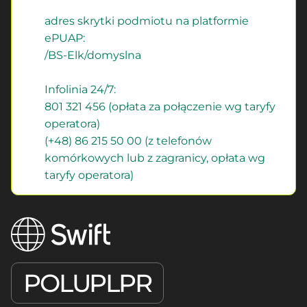
adres skrytki podmiotu na platformie
ePUAP:
/BS-Elk/domyslna
Infolinia 24/7:
801 321 456 (opłata za połączenie wg taryfy
operatora)
(+48) 86 215 50 00 (z telefonów
komórkowych lub z zagranicy, opłata wg
taryfy operatora)
POLUPLPR