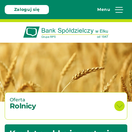
Zaloguj się
Menu
Bank
Spółdzielczy
w
Ełku
-
W
pełni
bezpieczny
Oferta
Rolnicy
bo
polski