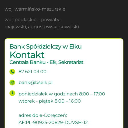
woj. warmińsko-mazurskie
woj. podlaskie – powiaty:
grajewski, augustowski, suwalski.
Bank Spółdzielczy w Ełku
Kontakt
Centrala Banku - Ełk, Sekretariat
87 621 03 00
bank@bselk.pl
poniedziałek w godzinach 8:00 – 17:00
wtorek - piątek 8:00 – 16:00
adres do e-Doręczeń:
AE:PL-90925-20829-DUVSH-12