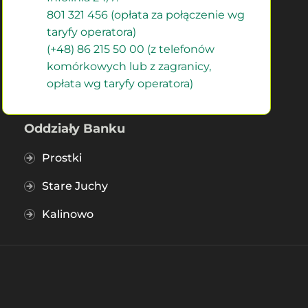
801 321 456 (opłata za połączenie wg
taryfy operatora)
(+48) 86 215 50 00 (z telefonów
komórkowych lub z zagranicy,
opłata wg taryfy operatora)
Oddziały Banku
Prostki
Stare Juchy
Kalinowo