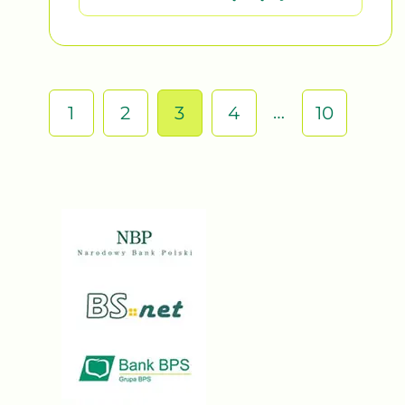
…
1
2
3
4
10