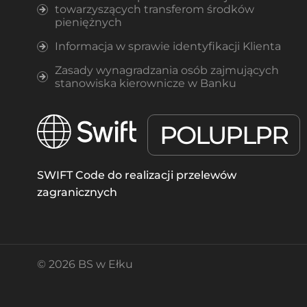
towarzyszących transferom środków
pieniężnych
Informacja w sprawie identyfikacji Klienta
Zasady wynagradzania osób zajmujących
stanowiska kierownicze w Banku
POLUPLPR
SWIFT Code do realizacji przelewów
zagranicznych
© 2026 BS w Ełku