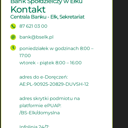
Bank Spółdzielczy w Ełku
Kontakt
Centrala Banku - Ełk, Sekretariat
87 621 03 00
bank@bselk.pl
poniedziałek w godzinach 8:00 –
17:00
wtorek - piątek 8:00 – 16:00
adres do e-Doręczeń:
AE:PL-90925-20829-DUVSH-12
adres skrytki podmiotu na
platformie ePUAP:
/BS-Elk/domyslna
Infolinia 24/7: