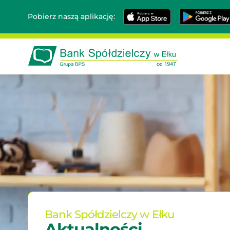
App
Google
Pobierz naszą aplikację:
Store
Play
Bank
Spółdzielczy
w
Ełku
-
W
pełni
bezpieczny
bo
polski
Bank Spółdzielczy w Ełku
Aktualności