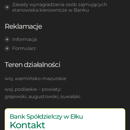
Zasady wynagradzania osób zajmujących
stanowiska kierownicze w Banku
Reklamacje
Informacja
Formularz
Teren działalności
woj. warmińsko-mazurskie
woj. podlaskie – powiaty:
grajewski, augustowski, suwalski.
Bank Spółdzielczy w Ełku
Kontakt