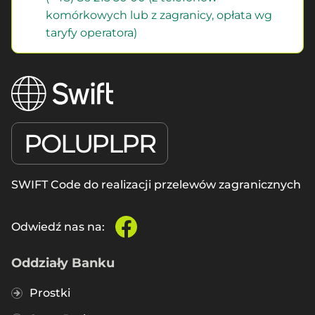
komórkowych lub z zagranicy, opłata wg
taryfy operatora)
POLUPLPR
SWIFT Code do realizacji przelewów zagranicznych
Odwiedź nas na:
facebook
Oddziały Banku
Prostki