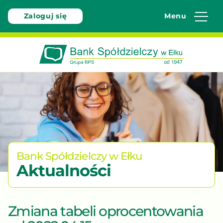
Zaloguj się
Menu
Bank
Spółdzielczy
w
Ełku
-
W
pełni
Bank Spółdzielczy w Ełku
bezpieczny
Aktualności
bo
polski
Zmiana tabeli oprocentowania