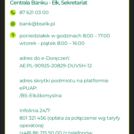
Centrala Banku - Ełk, Sekretariat
87 621 03 00
bank@bselk.pl
poniedziałek w godzinach 8:00 – 17:00
wtorek - piątek 8:00 – 16:00
adres do e-Doręczeń:
AE:PL-90925-20829-DUVSH-12
adres skrytki podmiotu na platformie
ePUAP:
/BS-Elk/domyslna
Infolinia 24/7:
801 321 456 (opłata za połączenie wg taryfy
operatora)
(+48) 86 215 50 00 (z telefonów