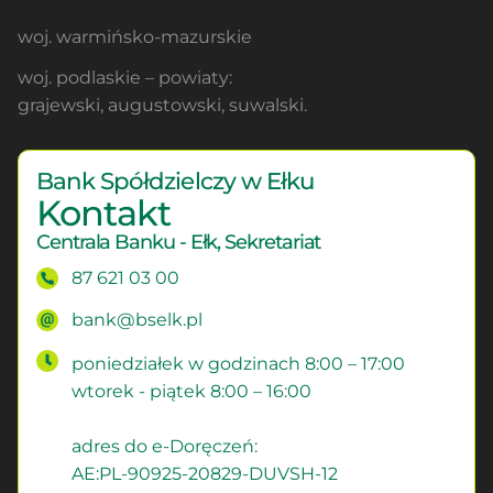
woj. warmińsko-mazurskie
woj. podlaskie – powiaty:
grajewski, augustowski, suwalski.
Bank Spółdzielczy w Ełku
Kontakt
Centrala Banku - Ełk, Sekretariat
87 621 03 00
bank@bselk.pl
poniedziałek w godzinach 8:00 – 17:00
wtorek - piątek 8:00 – 16:00
adres do e-Doręczeń:
AE:PL-90925-20829-DUVSH-12