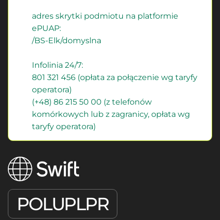
adres skrytki podmiotu na platformie
ePUAP:
/BS-Elk/domyslna
Infolinia 24/7:
801 321 456 (opłata za połączenie wg taryfy
operatora)
(+48) 86 215 50 00 (z telefonów
komórkowych lub z zagranicy, opłata wg
taryfy operatora)
POLUPLPR