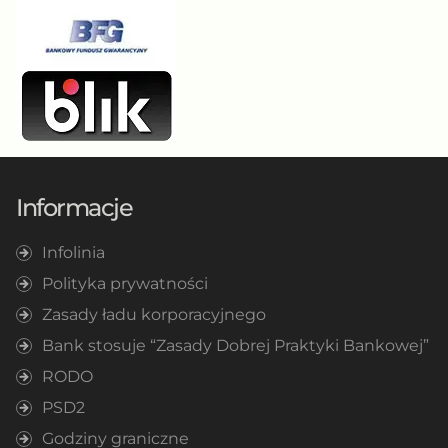
Informacje
Infolinia
Polityka prywatności
Zasady ładu korporacyjnego
Bank stosuje “Zasady Dobrej Praktyki Bankowej”
RODO
PSD2
Godziny graniczne