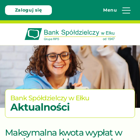
Zaloguj się
Menu
Bank
Spółdzielczy
w
Ełku
-
W
pełni
Bank Spółdzielczy w Ełku
bezpieczny
Aktualności
bo
polski
Maksymalna kwota wypłat w